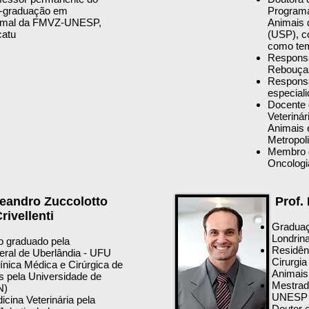
s-graduação em
Programa
nimal da FMVZ-UNESP,
Animais 
catu
(USP), c
como tem
Responsá
Rebouças
Responsá
especial
Docente d
Veterinár
Animais 
Metropol
Membro d
Oncologia
Leandro Zuccolotto
Prof.
rivellenti
Graduaç
Londrin
o graduado pela
Residên
eral de Uberlândia - UFU
Cirurgi
ínica Médica e Cirúrgica de
Animai
 pela Universidade de
Mestrad
N)
UNESP
cina Veterinária pela
Doutor e