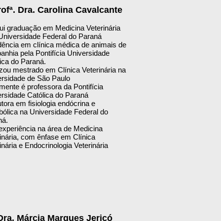
ofª. Dra. Carolina Cavalcante
i graduação em Medicina Veterinária
Universidade Federal do Paraná
ência em clínica médica de animais de
nhia pela Pontifícia Universidade
ica do Paraná.
zou mestrado em Clínica Veterinária na
ersidade de São Paulo
mente é professora da Pontifícia
rsidade Católica do Paraná
tora em fisiologia endócrina e
ólica na Universidade Federal do
ná.
xperiência na área de Medicina
inária, com ênfase em Clínica
inária e Endocrinologia Veterinária
 Dra. Márcia Marques Jericó