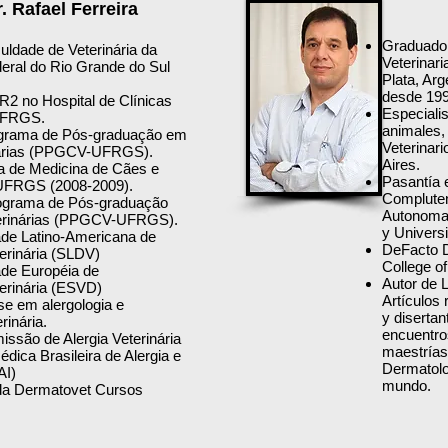
r. Rafael Ferreira
Graduado 
ldade de Veterinária da
Veterinari
eral do Rio Grande do Sul
Plata, Ar
desde 199
R2 no Hospital de Clínicas
Especiali
 UFRGS.
animales,
grama de Pós-graduação em
Veterinar
nárias (PPGCV-UFRGS).
Aires.
na de Medicina de Cães e
Pasantía 
UFRGS (2008-2009).
Compluten
ograma de Pós-graduação
Autonoma 
erinárias (PPGCV-UFRGS).
y Universi
ade Latino-Americana de
DeFacto D
erinária (SLDV)
College o
ade Européia de
Autor de L
erinária (ESVD)
Artículos 
se em alergologia e
y disertan
rinária.
encuentro
ssão de Alergia Veterinária
maestrías
dica Brasileira de Alergia e
Dermatolog
AI)
mundo.
da Dermatovet Cursos