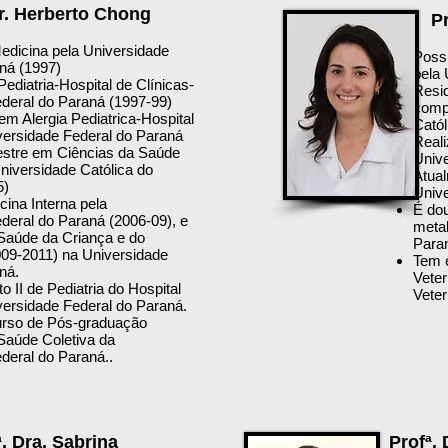
Dr. Herberto Chong
Pr
dicina pela Universidade
Possu
ná (1997)
pela 
ediatria-Hospital de Clínicas-
Resid
ederal do Paraná (1997-99)
compa
em Alergia Pediatrica-Hospital
Catól
versidade Federal do Paraná
Reali
estre em Ciências da Saúde
Univ
Universidade Católica do
Atual
5)
Unive
ina Interna pela
É dou
deral do Paraná (2006-09), e
metab
Saúde da Criança e do
Para
09-2011) na Universidade
Tem e
ná.
Veter
o II de Pediatria do Hospital
Veter
versidade Federal do Paraná.
urso de Pós-graduação
Saúde Coletiva da
deral do Paraná..
ª. Dra. Sabrina
Profª.