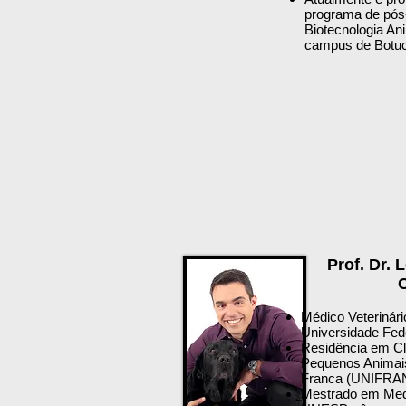
programa de pó
Biotecnologia A
campus de Botu
Prof. Dr. 
C
Médico Veterinári
Universidade Fed
Residência em Cl
Pequenos Animais
Franca (UNIFRA
Mestrado em Medi