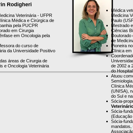
in Rodigheri
Médica vet
dicina Veterinária - UFPR
Medicina V
ínica Médica e Cirúrgica de
Paulo (USP
panhia pela PUCPR
Mestrado em
orado em Cirurgia
Ciências B
 ênfase em Oncologia pela
Doutorado 
de Medicin
fessora do curso de
Pioneira n
ária da Universidade Positivo
Clínica em
Coordenado
das áreas de Cirurgia de
Universida
 e Oncologia Veterinária
de 2002 a 2
do Hospital
Atuou como
Semiologia,
Clínica Mé
(UNISA), n
do Sul e n
Sócia-propr
Veterinári
Sócia-fund
(Educação 
Sócia-funda
mandatos, 
Associação 