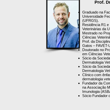
Prof. D
Graduado na Facu
Universidade Fed
(UFRGS).
Residência R1 e 
Veterinárias da
Mestrado no Pro
Ciências Veteri
Prof. da Discipli
Gatos – FAVET-
Doutorado no Pr
em Ciências Vet
Sócio da Socied
Dermatologia Vet
Sócio da Socied
Dermatologia Vet
Clínico com ênfa
dermatologia vete
Fundador da Comi
na Associação Mé
Imunologia (ASB
Sócio Fundador 