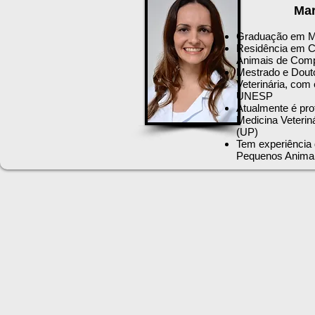
Mar
Graduação em Me
Residência em Cl
Animais de Com
Mestrado e Dout
Veterinária, com
UNESP
Atualmente é pro
Medicina Veterin
(UP)
Tem experiência 
Pequenos Animais