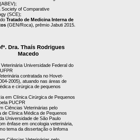
 (ABEV);
Society of Comparative
ogy (SCE);
 do
Tratado de Medicina Interna de
tos
(GEN/Roca), prêmio Jabuti 2015.
fª. Dra. Thaís Rodrigues
Macedo
 Veterinária Universidade Federal do
- UFPR
eterinária contratada no Hovet-
04-2005), atuando nas áreas de
médica e cirúrgica de pequenos
ia em Clínica Cirúrgica de Pequenos
 pela PUCPR
m Ciências Veterinárias pelo
 de Clínica Médica de Pequenos
da Universidade de São Paulo
om ênfase em oncologia veterinária,
mo tema da dissertação o linfoma
em Ciências Veterinárias pelo