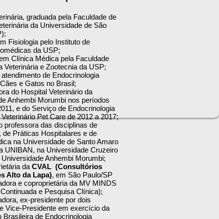
erinária, graduada pela Faculdade de
eterinária da Universidade de São
);
 Fisiologia pelo Instituto de
iomédicas da USP;
em Clínica Médica pela Faculdade
a Veterinária e Zootecnia da USP;
o atendimento de Endocrinologia
 Cães e Gatos no Brasil;
ra do Hospital Veterinário da
de Anhembi Morumbi nos períodos
011, e do Serviço de Endocrinologia
 Veterinário Pet Care de 2012 a 2017;
 professora das disciplinas de
 de Práticas Hospitalares e de
dica na Universidade de Santo Amaro
a UNIBAN, na Universidade Cruzeiro
a Universidade Anhembi Morumbi;
ietária da
CVAL (Consultórios
os Alto da Lapa)
, em São Paulo/SP
adora e coproprietária da MV MINDS
Continuada e Pesquisa Clínica);
dora, ex-presidente por dois
e Vice-Presidente em exercício da
Brasileira de Endocrinologia