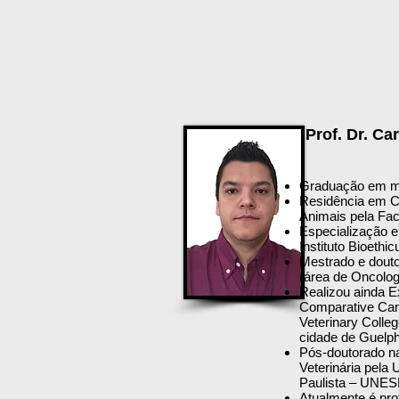
Prof. Dr. C
Graduação em me
Residência em C
Animais pela Fac
Especialização e
Instituto Bioethi
Mestrado e douto
(área de Oncolog
Realizou ainda Ex
Comparative Canc
Veterinary Colleg
cidade de Guelp
Pós-doutorado n
Veterinária pela
Paulista – UNE
Atualmente é pr