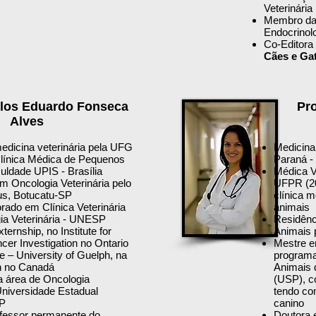
Veterinária
Membro da 
Endocrinol
Co-Editora
Cães e Ga
arlos Eduardo Fonseca
Pro
Alves
dicina veterinária pela UFG
Medicina
línica Médica de Pequenos
Paraná 
uldade UPIS - Brasília
Médica V
m Oncologia Veterinária pelo
UFPR (20
cus, Botucatu-SP
clínica 
rado em Clínica Veterinária
animais
ia Veterinária - UNESP
Residênc
ternship, no Institute for
Animais
er Investigation no Ontario
Mestre e
e – University of Guelph, na
programa
h no Canadá
Animais 
a área de Oncologia
(USP), c
 Universidade Estadual
tendo co
SP
canino
ofessor permanente do
Doutora 