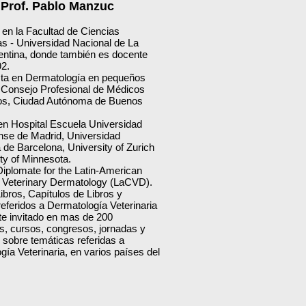
Prof. Pablo Manzuc
en la Facultad de Ciencias
as - Universidad Nacional de La
gentina, donde también es docente
2.
sta en Dermatología en pequeños
 Consejo Profesional de Médicos
ios, Ciudad Autónoma de Buenos
en Hospital Escuela Universidad
se de Madrid, Universidad
de Barcelona, University of Zurich
ty of Minnesota.
iplomate for the Latin-American
f Veterinary Dermatology (LaCVD).
ibros, Capítulos de Libros y
referidos a Dermatología Veterinaria
te invitado en mas de 200
s, cursos, congresos, jornadas y
 sobre temáticas referidas a
ía Veterinaria, en varios países del