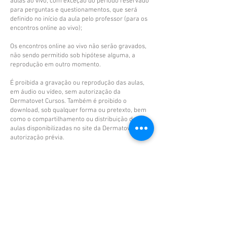
aulas ao vivo, com exceção do período reservado
para perguntas e questionamentos, que será
definido no início da aula pelo professor (para os
encontros online ao vivo);
Os encontros online ao vivo não serão gravados,
não sendo permitido sob hipótese alguma, a
reprodução em outro momento.
É proibida a gravação ou reprodução das aulas,
em áudio ou vídeo, sem autorização da
Dermatovet Cursos. Também é proibido o
download, sob qualquer forma ou pretexto, bem
como o compartilhamento ou distribuição das
aulas disponibilizadas no site da Dermatovet, sem
autorização prévia.
O aluno deve estar ciente de que poderá haver
atrasos para início dos encontros no formato
eletrônico ao vivo, que exige adequações de
estrutura por cada professor.
​​
Condições da matrícula
Somente será garantida a vaga ao aluno após a
confirmação do pagamento pela respectiva