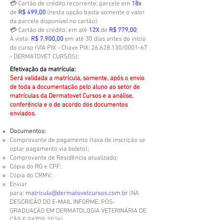
💳 Cartão de crédito recorrente: parcele em
18x
de
R$ 499,00
(nesta opção basta somente o valor
da parcela disponível no cartão).
💳 Cartão de crédito: em até
12X
de
R$ 779,00
;
À vista:
R$ 7.900,00
em até 30 dias antes do início
do curso (VIA PIX - Chave PIX:
26.628.130
/0001-67
- DERMATOVET CURSOS);
Efetivação da matrícula:
Será validada a matrícula, somente, após o envio
de toda a documentação pelo aluno ao setor de
matrículas da Dermatovet Cursos e a análise,
conferência e o de acordo dos documentos
enviados.
Documentos:
Comprovante de pagamento (taxa de inscrição se
optar pagamento via boleto);
Comprovante de Residência atualizado;
Cópia do RG e CPF;
Cópia do CRMV;
Enviar
para:
matricula@dermatovetcursos.com.br
(NA
DESCRIÇÃO DO E-MAIL INFORME, PÓS-
GRADUAÇÃO EM DERMATOLOGIA VETERINÁRIA DE